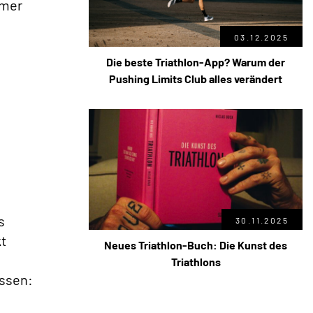
mmer
03.12.2025
Die beste Triathlon-App? Warum der
Pushing Limits Club alles verändert
s
30.11.2025
t
Neues Triathlon-Buch: Die Kunst des
Triathlons
ssen: