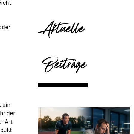
eicht
Aktuelle
oder
Beiträge
 ein,
ehr der
r Art
odukt