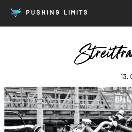
Streitfra
13.