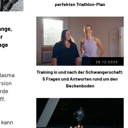
perfekten Triathlon-Plan
ange,
er
age
29.12.2025
Training in und nach der Schwangerschaft:
Plasma
5 Fragen und Antworten rund um den
rsion
Beckenboden
ürde
ff.
n kann