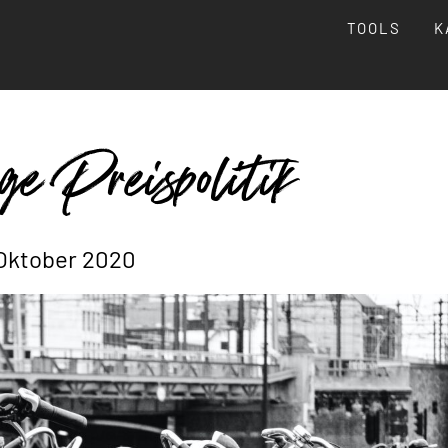
TOOLS
K
ge Preispolitik
 Oktober 2020