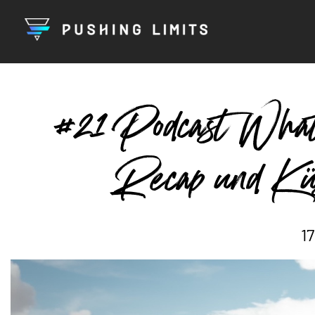
#21 Podcast Wha
Recap und Kü
17