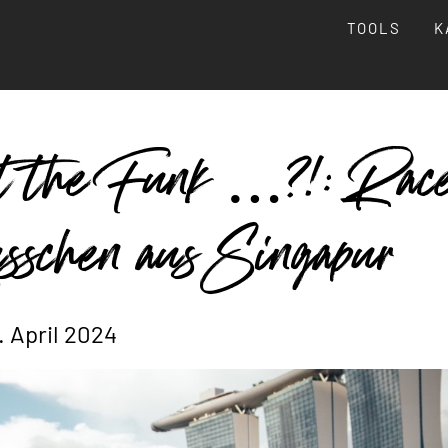
TOOLS
K
t the Funk …?!: Rac
sschen aus Singapur
. April 2024