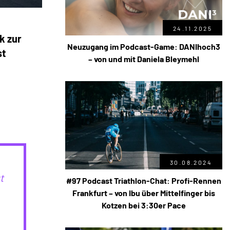
24.11.2025
k zur
Neuzugang im Podcast-Game: DANIhoch3
st
– von und mit Daniela Bleymehl
30.08.2024
t
#97 Podcast Triathlon-Chat: Profi-Rennen
Frankfurt – von Ibu über Mittelfinger bis
Kotzen bei 3:30er Pace