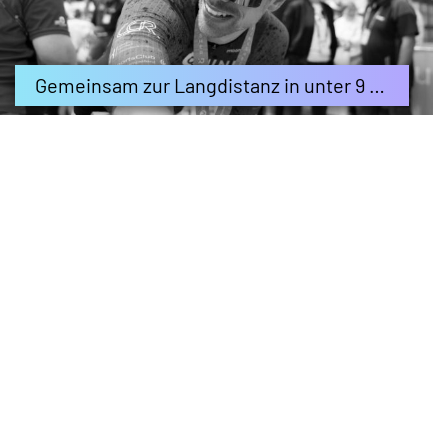
Gemeinsam zur Langdistanz in unter 9 Stunden: Was steckt hinter Nine Sub 9?
21.09.2024
#95 Podcast Triathlon-Chat: Touchdown Frankfurt! Live-Podcast mit Daniela Bleymehl und Paul Schuster
17.08.2024