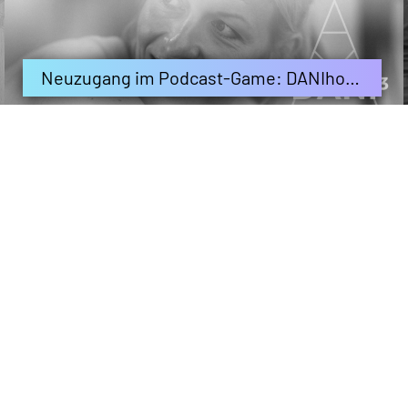
Neuzugang im Podcast-Game: DANIhoch3 – von und mit Daniela Bleymehl
24.11.2025
#96 Podcast Triathlon-Chat: Race-Recap Ironman Frankfurt! Das Rennen von Nick und Nils – im Detail
26.08.2024