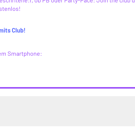
eschritene:r, ob PB oder Party-Pace: Join the club 
stenlos!
mits Club!
inem Smartphone: