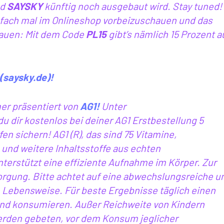
nd
SAYSKY
künftig noch ausgebaut wird. Stay tuned!
infach mal im Onlineshop vorbeizuschauen und das
auen: Mit dem Code
PL15
gibt’s nämlich 15 Prozent a
(saysky.de)!
er präsentiert von
AG1!
Unter
u dir kostenlos bei deiner AG1 Erstbestellung 5
en sichern! AG1 (R), das sind 75 Vitamine,
 und weitere Inhaltsstoffe aus echten
terstützt eine effiziente Aufnahme im Körper. Zur
orgung. Bitte achtet auf eine abwechslungsreiche u
ebensweise. Für beste Ergebnisse täglich einen
 und konsumieren. Außer Reichweite von Kindern
rden gebeten, vor dem Konsum jeglicher