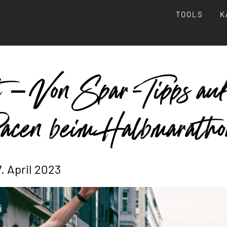
TOOLS
K
 – Von Spar-Tipps auf
Racen beim Halbmarath
. April 2023