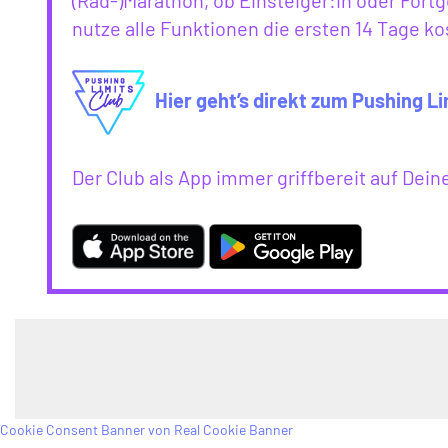
(Rad-)Marathon, ob Einsteiger:in oder Fortg
nutze alle Funktionen die ersten 14 Tage ko
Hier geht’s direkt zum Pushing Li
Der Club als App immer griffbereit auf De
Cookie Consent Banner von Real Cookie Banner