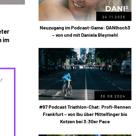
24.11.2025
r
Neuzugang im Podcast-Game: DANIhoch3
eter
– von und mit Daniela Bleymehl
h im
r
30.08.2024
#97 Podcast Triathlon-Chat: Profi-Rennen
Frankfurt – von Ibu über Mittelfinger bis
Kotzen bei 3:30er Pace