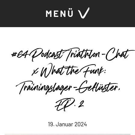
MENÜ
#64 Podcast Triathlon-Chat
x What the Funk:
Trainingslager-Geflüster,
EP. 2
19. Januar 2024