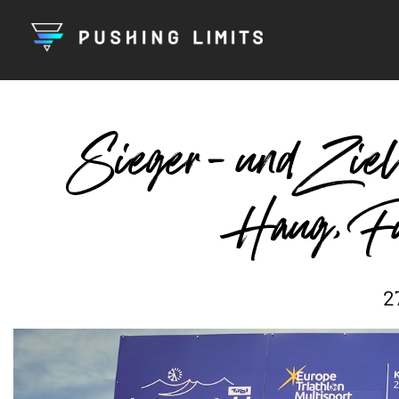
Sieger- und Ziel
Haug, F
2