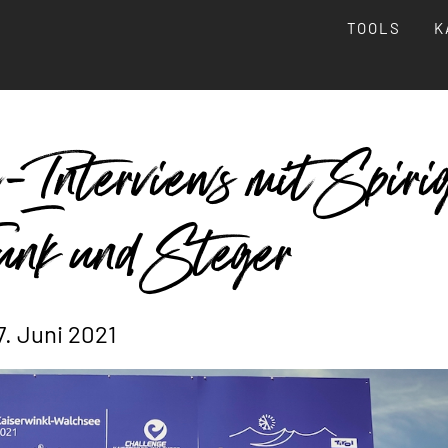
TOOLS
K
-Interviews mit Spiri
unk und Steger
7. Juni 2021