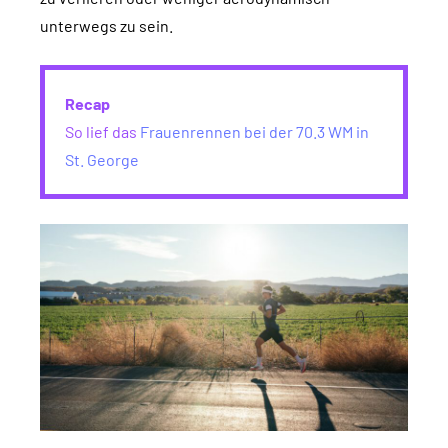
unterwegs zu sein.
Recap
So lief das
Frauenrennen bei der 70.3 WM in
St. George