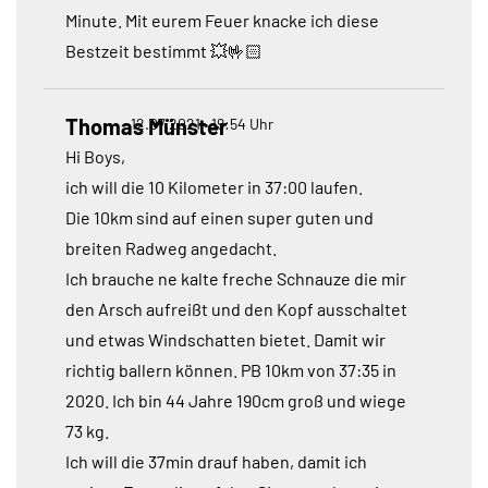
Minute. Mit eurem Feuer knacke ich diese
Bestzeit bestimmt 💥🤟🏻
Thomas Münster
12.07.2021 • 19:54 Uhr
Hi Boys,
ich will die 10 Kilometer in 37:00 laufen.
Die 10km sind auf einen super guten und
breiten Radweg angedacht.
Ich brauche ne kalte freche Schnauze die mir
den Arsch aufreißt und den Kopf ausschaltet
und etwas Windschatten bietet. Damit wir
richtig ballern können. PB 10km von 37:35 in
2020. Ich bin 44 Jahre 190cm groß und wiege
73 kg.
Ich will die 37min drauf haben, damit ich