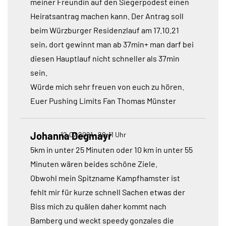
meiner Freundin auf den Siegerpodest einen
Heiratsantrag machen kann. Der Antrag soll
beim Würzburger Residenzlauf am 17.10.21
sein, dort gewinnt man ab 37min+ man darf bei
diesen Hauptlauf nicht schneller als 37min
sein.
Würde mich sehr freuen von euch zu hören.
Euer Pushing Limits Fan Thomas Münster
Johanna Degmayr
12.07.2021 • 20:11 Uhr
5km in unter 25 Minuten oder 10 km in unter 55
Minuten wären beides schöne Ziele.
Obwohl mein Spitzname Kampfhamster ist
fehlt mir für kurze schnell Sachen etwas der
Biss mich zu quälen daher kommt nach
Bamberg und weckt speedy gonzales die