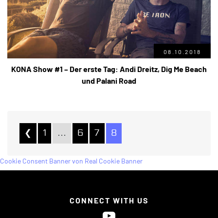
08.10.2018
KONA Show #1 – Der erste Tag: Andi Dreitz, Dig Me Beach
und Palani Road
❮
1
…
6
7
8
Cookie Consent Banner von Real Cookie Banner
CONNECT WITH US