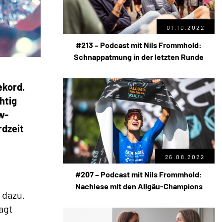
01.10.2022
#213 – Podcast mit Nils Frommhold:
Schnappatmung in der letzten Runde
ekord.
htig
w-
rdzeit
26.08.2022
#207 – Podcast mit Nils Frommhold:
Nachlese mit den Allgäu-Champions
 dazu.
agt