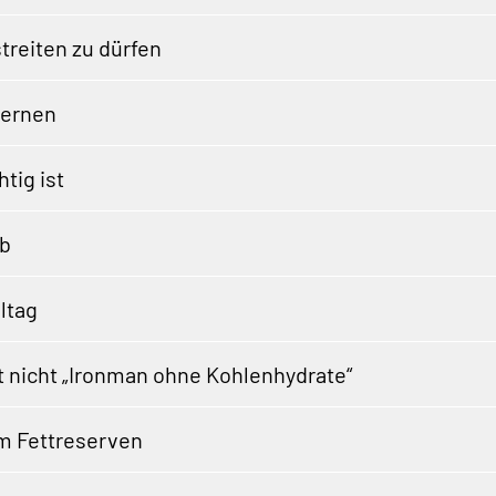
treiten zu dürfen
lernen
tig ist
rb
ltag
 nicht „Ironman ohne Kohlenhydrate“
em Fettreserven