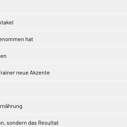
takel
genommen hat
ten
 Trainer neue Akzente
Ernährung
ion, sondern das Resultat