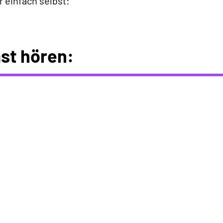
r einfach selbst:
st hören: