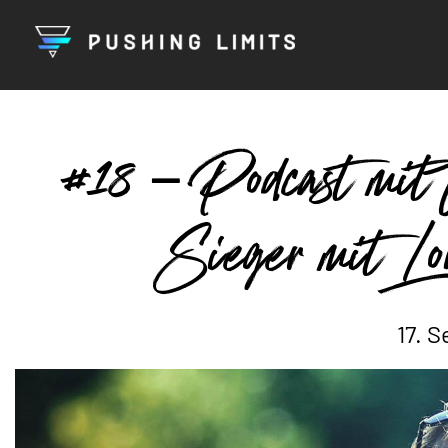
#18 – Podcast mit
Sieger mit L
17. 