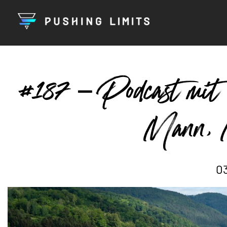
#187 – Podcast mit
Mann, 
03