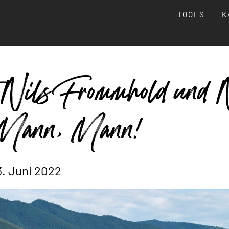
TOOLS
K
 Nils Frommhold und 
Mann, Mann!
. Juni 2022