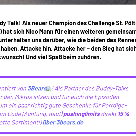
dy Talk! Als neuer Champion des Challenge St. Pöl
s) hat sich Nico Mann für einen weiteren gemeinsa
 unterhalten uns darüber, wie die beiden das Renne
ben. Attacke hin, Attacke her – den Sieg hat sic
ckwunsch! Und viel Spaß beim zuhören.
ntiert von
3Bears
! Als Partner des Buddy-Talks
or den Mikros sitzen und für euch die Episoden
 ein paar richtig gute Geschenke für Porrdige-
em Code (Achtung, neu!)
pushinglimits
direkt
15 %
lette Sortiment!)
über 3bears.de