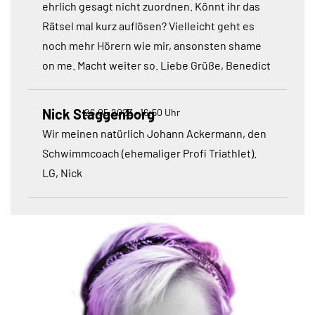
ehrlich gesagt nicht zuordnen. Könnt ihr das
Rätsel mal kurz auflösen? Vielleicht geht es
noch mehr Hörern wie mir, ansonsten shame
on me. Macht weiter so. Liebe Grüße, Benedict
Nick Staggenborg
26.05.2023 • 16:50 Uhr
Wir meinen natürlich Johann Ackermann, den
Schwimmcoach (ehemaliger Profi Triathlet).
LG, Nick