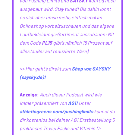
von Pushing Limits und
SAYSKY
künftig noch
ausgebaut wird. Stay tuned! Bis dahin lohnt
es sich aber umso mehr, einfach mal im
Onlineshop vorbeizuschauen und das eigene
Laufbekleidungs-Sortiment auszubauen: Mit
dem Code
PL15
gibt’s nämlich 15 Prozent auf
alles (außer auf reduzierte Ware).
>> Hier geht’s direkt zum
Shop von SAYSKY
(saysky.de)!
Anzeige:
Auch dieser Podcast wird wie
immer präsentiert von
AG1!
Unter
athleticgreens.com/pushinglimits
kannst du
dir kostenlos bei deiner AG1 Erstbestellung 5
praktische Travel Packs und Vitamin D-