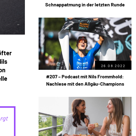
Schnappatmung in der letzten Runde
öfter
ils
26.08.2022
von
#207 – Podcast mit Nils Frommhold:
lle
Nachlese mit den Allgäu-Champions
rgt