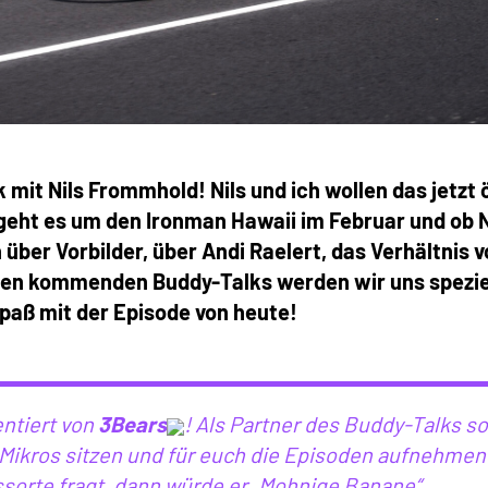
it Nils Frommhold! Nils und ich wollen das jetzt 
geht es um den Ironman Hawaii im Februar und ob N
 über Vorbilder, über Andi Raelert, das Verhältnis 
 den kommenden Buddy-Talks werden wir uns spezie
paß mit der Episode von heute!
ntiert von
3Bears
! Als Partner des Buddy-Talks so
n Mikros sitzen und für euch die Episoden aufnehmen
ssorte fragt, dann würde er „Mohnige Banane“