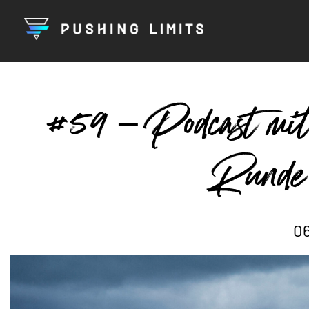
#59 – Podcast mi
Runde
06