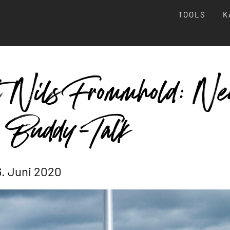
TOOLS
K
t Nils Frommhold: Ne
 Buddy-Talk
. Juni 2020