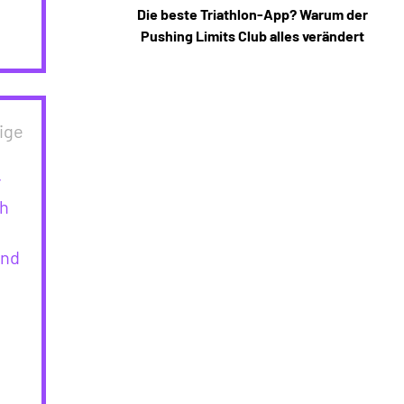
Die beste Triathlon-App? Warum der
Pushing Limits Club alles verändert
ige
r
ch
und