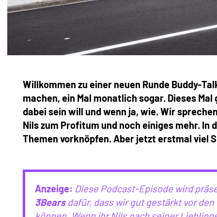
Willkommen zu einer neuen Runde Buddy-Talk m
machen, ein Mal monatlich sogar. Dieses Mal 
dabei sein will und wenn ja, wie. Wir sprechen
Nils zum Profitum und noch einiges mehr. In
Themen vorknöpfen. Aber jetzt erstmal viel S
Anzeige:
Diese Podcast-Episode wird präse
3Bears
dafür, dass wir gut gestärkt vor de
können. Wenn ihr Nils nach seiner Liebling