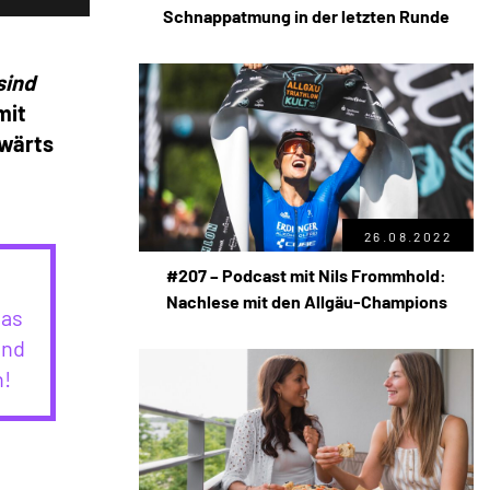
Schnappatmung in der letzten Runde
sind
mit
kwärts
26.08.2022
#207 – Podcast mit Nils Frommhold:
Nachlese mit den Allgäu-Champions
das
und
n!