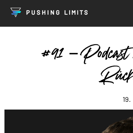
#91 – Podcast
Rück
19.