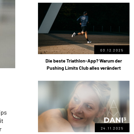
03.12.2025
Die beste Triathlon-App? Warum der
Pushing Limits Club alles verändert
ips
it
r
24.11.2025