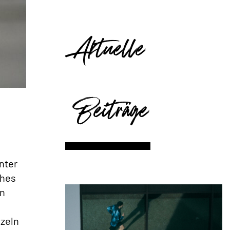
Aktuelle
Beiträge
nter
ches
en
nzeln