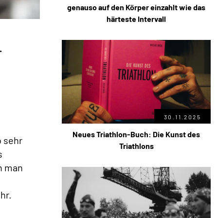
genauso auf den Körper einzahlt wie das
härteste Intervall
.
30.11.2025
Neues Triathlon-Buch: Die Kunst des
o sehr
Triathlons
s
n man
hr.