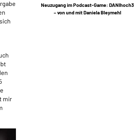
ergabe
Neuzugang im Podcast-Game: DANIhoch3
en
– von und mit Daniela Bleymehl
sich
auch
ibt
den
5
ne
t mir
m