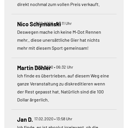
direkt nochmal zum vollen Preis verkauft.
Nico Schymanski
11.02.2020 • 06:11 Uhr
Deswegen mache ich keine M-Dot Rennen
mehr.. diese unersättliche Gier hat nichts
mehr mit diesem Sport gemeinsam!
Martin Döhler
11.02.2020 • 06:32 Uhr
Ich finde es übertrieben, auf diesem Weg eine
ganze Veranstaltung zu diskreditieren wenn
der Rest gepasst hat. Natürlich sind die 100
Dollar ärgerlich.
Jan D.
17.02.2020 • 13:58 Uhr
Ich finde, es ist absolut irrelevant, ob die