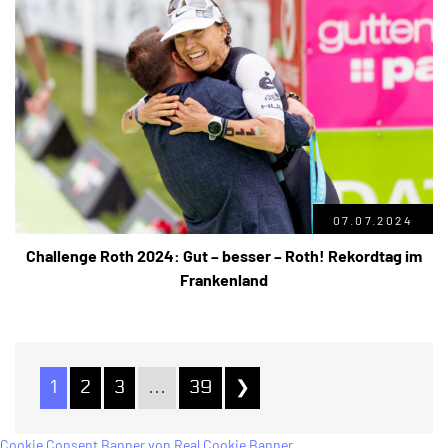
07.07.2024
Challenge Roth 2024: Gut – besser – Roth! Rekordtag im
Frankenland
1
2
3
…
39
❯
Cookie Consent Banner von Real Cookie Banner