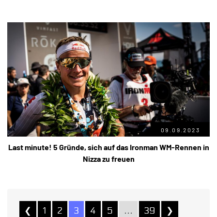
09.09.2023
Last minute! 5 Gründe, sich auf das Ironman WM-Rennen in
Nizza zu freuen
❮
1
2
3
4
5
…
39
❯