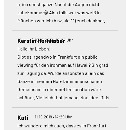
u. ich sonst ganze Nacht die Augen nicht
zubekomme 😀 Also falls wer was weiß in
München wer ich (bzw. sie ^^) euch dankbar.
Kerstin Hornhauer
10.10.2019 • 10:24 Uhr
Hallo Ihr Lieben!
Gibt es irgendwo in Frankfurt ein public
viewing für den ironman auf Hawaii? Bin grad
zur Tagung da. Würde ansonsten allein das
Ganze in meinem Hotelzimmer anschauen.
Gemeinsam in einer netten location wäre
schöner. Vielleicht hat jemand eine Idee. GLG
Kati
11.10.2019 • 14:29 Uhr
Ich wundere mich auch, dass es in Frankfurt