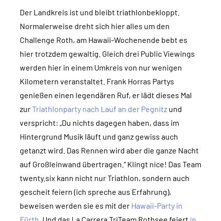
Der Landkreis ist und bleibt triathlonbekloppt.
Normalerweise dreht sich hier alles um den
Challenge Roth, am Hawaii-Wochenende bebt es
hier trotzdem gewaltig. Gleich drei Public Viewings
werden hier in einem Umkreis von nur wenigen
Kilometern veranstaltet. Frank Horras Partys
genießen einen legendären Ruf, er lädt dieses Mal
zur
Triathlonparty nach Lauf an der Pegnitz
und
verspricht: „Du nichts dagegen haben, dass im
Hintergrund Musik läuft und ganz gewiss auch
getanzt wird. Das Rennen wird aber die ganze Nacht
auf Großleinwand übertragen.“ Klingt nice! Das Team
twenty.six kann nicht nur Triathlon, sondern auch
gescheit feiern (ich spreche aus Erfahrung),
beweisen werden sie es mit der
Hawaii-Party in
Fürth
. Und das La Carrera TriTeam Rothsee feiert
in