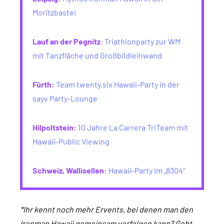
Moritzbastei
Lauf an der Pegnitz
:
Triathlonparty zur WM
mit Tanzfläche und Großbildleinwand
Fürth:
Team twenty.six Hawaii-Party in der
sayv Party-Lounge
Hilpoltstein
:
10 Jahre La Carrera TriTeam mit
Hawaii-Public Viewing
Schweiz, Wallisellen:
Hawaii-Party im „8304“
*Ihr kennt noch mehr Ervents, bei denen man den
Ironman Hawaii gemeinsam verfolgen kann? Gebt