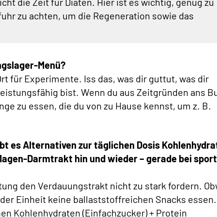
cht die Zeit für Diäten. Hier ist es wichtig, genug zu
fuhr zu achten, um die Regeneration sowie das
ingslager-Menü?
Ort für Experimente. Iss das, was dir guttut, was dir
eistungsfähig bist. Wenn du aus Zeitgründen ans Bu
nge zu essen, die du von zu Hause kennst, um z. B.
bt es Alternativen zur täglichen Dosis Kohlenhydra
Magen-Darmtrakt hin und wieder – gerade bei sport
stung den Verdauungstrakt nicht zu stark fordern. O
der Einheit keine ballaststoffreichen Snacks essen.
chen Kohlenhydraten (Einfachzucker) + Protein