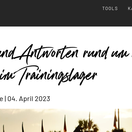
TOOLS
K
d Antworten rund um 
im Trainingslager
e |
04. April 2023