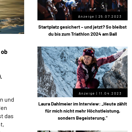
Anzeige |
25.07.2023
Startplatz gesichert – und jetzt? So bleibst
du bis zum Triathlon 2024 am Ball
 ob
u
.
Anzeige |
11.04.2023
en und
Laura Dahlmeier im Interview: „Heute zählt
den
für mich nicht mehr Höchstleistung,
st das
sondern Begeisterung.“
t,