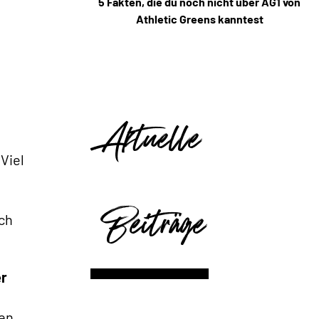
5 Fakten, die du noch nicht über AG1 von
Athletic Greens kanntest
Aktuelle
 Viel
Beiträge
ch
er
hen