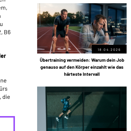
em,
n
zu
2, B6
18.04.2026
der
Übertraining vermeiden: Warum dein Job
genauso auf den Körper einzahlt wie das
härteste Intervall
ine
fürs
, die