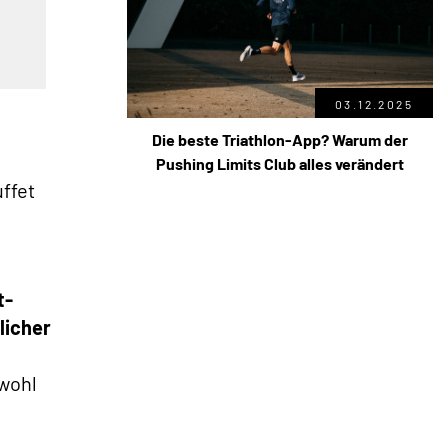
03.12.2025
Die beste Triathlon-App? Warum der
Pushing Limits Club alles verändert
ffet
t-
licher
bwohl