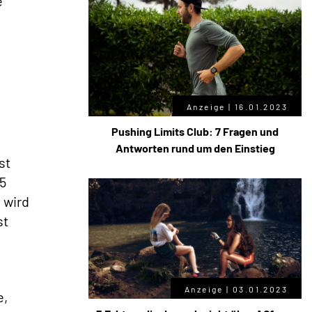
e
Anzeige |
16.01.2023
Pushing Limits Club: 7 Fragen und
Antworten rund um den Einstieg
st
5
 wird
st
Anzeige |
03.01.2023
e,