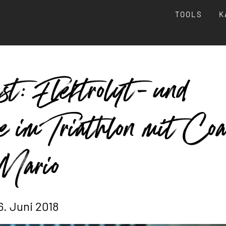
TOOLS
K
t: Elektrolyt- und
ie im Triathlon mit Co
Mario
6. Juni 2018