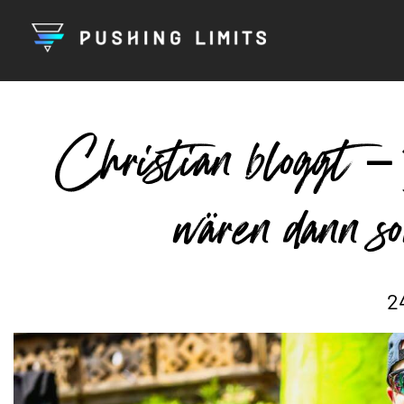
Christian bloggt 
wären dann s
2