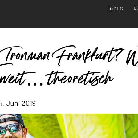
TOOLS
K
– Ironman Frankfurt? 
oweit… theoretisch
4. Juni 2019