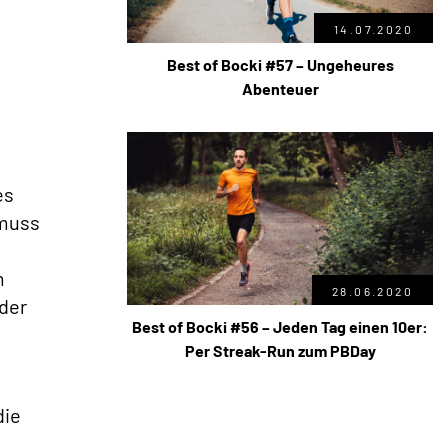
14.07.2020
Best of Bocki #57 – Ungeheures
Abenteuer
es
 muss
m
28.06.2020
der
Best of Bocki #56 – Jeden Tag einen 10er:
Per Streak-Run zum PBDay
die