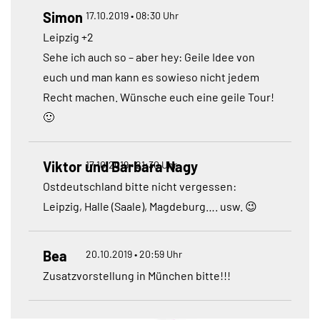
Simon
17.10.2019 • 08:30 Uhr
Leipzig +2
Sehe ich auch so – aber hey: Geile Idee von
euch und man kann es sowieso nicht jedem
Recht machen. Wünsche euch eine geile Tour!
🙂
Viktor und Barbara Nagy
17.10.2019 • 21:30 Uhr
Ostdeutschland bitte nicht vergessen:
Leipzig, Halle (Saale), Magdeburg…. usw. 😉
Bea
20.10.2019 • 20:59 Uhr
Zusatzvorstellung in München bitte!!!