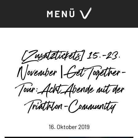
MENÜ
[Zusatztickets] 15.-23.
November | Get Together-
Tour: Acht Abende mit der
Triathlon-Community
16. Oktober 2019