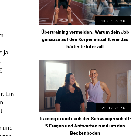
18.04.2026
Übertraining vermeiden: Warum dein Job
em
genauso auf den Körper einzahlt wie das
härteste Intervall
s ja
.
g
r. Ein
in
29.12.2025
t
Training in und nach der Schwangerschaft:
5 Fragen und Antworten rund um den
n und
Beckenboden