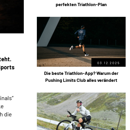
perfekten Triathlon-Plan
teht.
03.12.2025
Sports
Die beste Triathlon-App? Warum der
Pushing Limits Club alles verändert
inals“
ke
h die