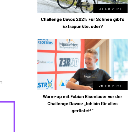
31.08.2021
Challenge Davos 2021: Für Schnee gibt’s
Extrapunkte, oder?
n
28.08.2021
Warm-up mit Fabian Eisenlauer vor der
Challenge Davos: „Ich bin für alles
gerüstet!“