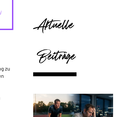
i
Aktuelle
Beiträge
ng zu
en
u