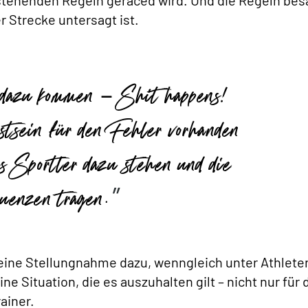
estehenden Regeln geraced wird. Und die Regeln be
 Strecke untersagt ist.
 dazu kommen – Shit happens!
tsein für den Fehler vorhanden
ls Sportler dazu stehen und die
uenzen tragen.
keine Stellungnahme dazu, wenngleich unter Athlete
e Situation, die es auszuhalten gilt – nicht nur für 
ainer.