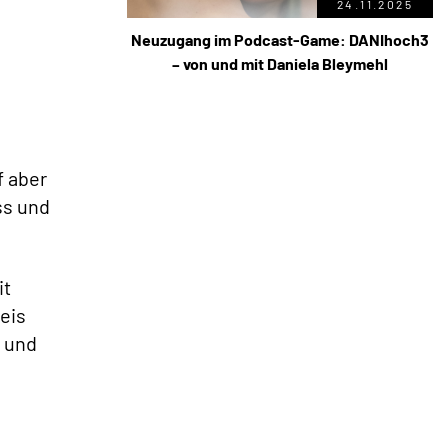
24.11.2025
Neuzugang im Podcast-Game: DANIhoch3
– von und mit Daniela Bleymehl
f aber
ss und
it
eis
t und