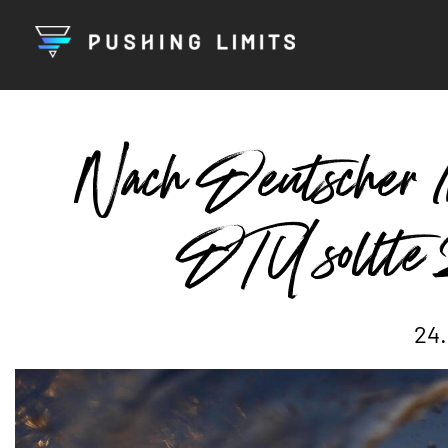
Nach Deutscher M
DTU sollte 
24.