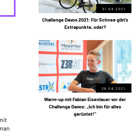
31.08.2021
Challenge Davos 2021: Für Schnee gibt’s
Extrapunkte, oder?
28.08.2021
Warm-up mit Fabian Eisenlauer vor der
Challenge Davos: „Ich bin für alles
gerüstet!“
mit
 man