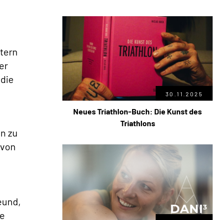
tern
er
 die
30.11.2025
Neues Triathlon-Buch: Die Kunst des
Triathlons
on zu
 von
eund,
ie