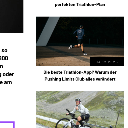
perfekten Triathlon-Plan
 so
.800
03.12.2025
in
Die beste Triathlon-App? Warum der
g oder
Pushing Limits Club alles verändert
se am