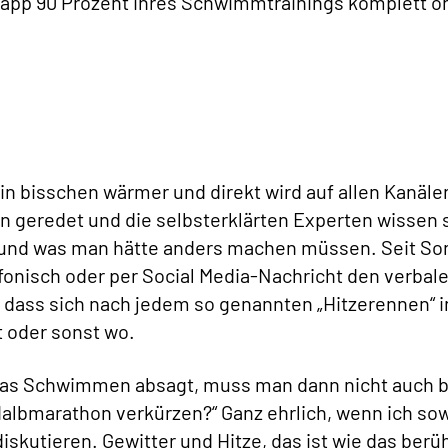
app 90 Prozent ihres Schwimmtrainings komplett o
in bisschen wärmer und direkt wird auf allen Kanäle
geredet und die selbsterklärten Experten wissen s
t und was man hätte anders machen müssen. Seit So
fonisch oder per Social Media-Nachricht den verbal
al, dass sich nach jedem so genannten „Hitzerennen“ i
t oder sonst wo.
das Schwimmen absagt, muss man dann nicht auch b
Halbmarathon verkürzen?“ Ganz ehrlich, wenn ich so
iskutieren. Gewitter und Hitze, das ist wie das ber