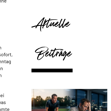
hne
Aktuelle
Beiträge
n
ofort,
nntag
en
n
ei
was
ühmte