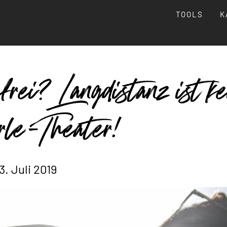
TOOLS
K
frei? Langdistanz ist k
rle-Theater!
3. Juli 2019