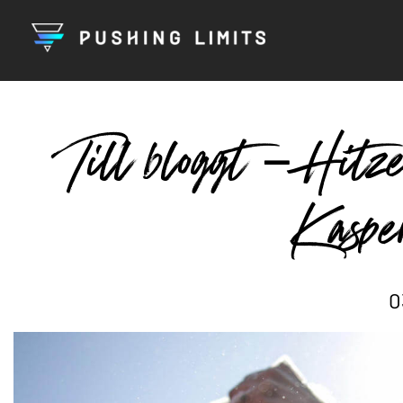
Till bloggt – Hitze
Kaspe
0