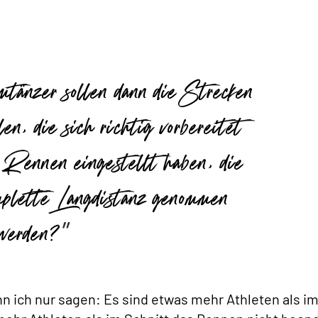
mtänzer sollen dann die Strecken
len, die sich richtig vorbereitet
s Rennen eingestellt haben, die
mplette Langdistanz genommen
werden?
nn ich nur sagen: Es sind etwas mehr Athleten als i