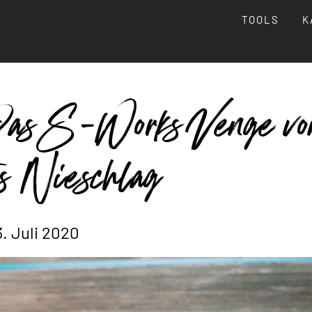
TOOLS
K
as S-Works Venge vo
s Nieschlag
3. Juli 2020