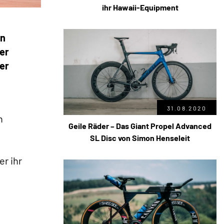
ihr Hawaii-Equipment
en
er
er
31.08.2020
n
Geile Räder – Das Giant Propel Advanced
SL Disc von Simon Henseleit
er ihr