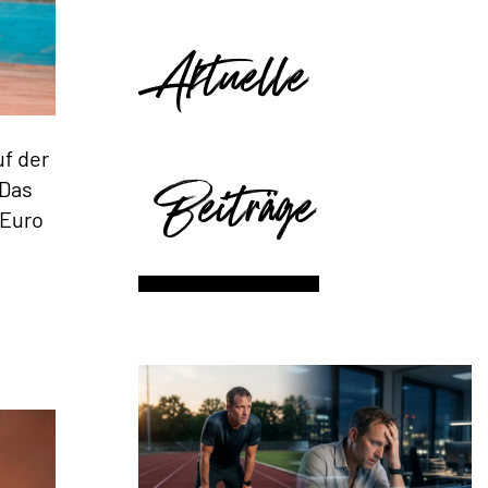
Aktuelle
f der
Beiträge
 Das
 Euro