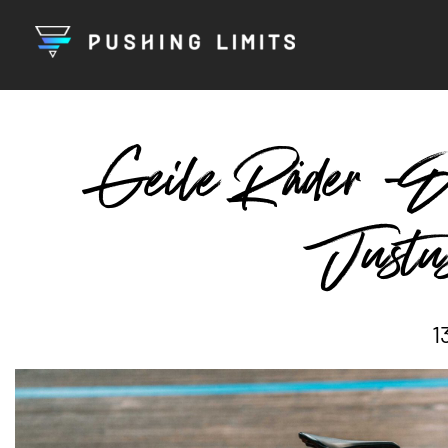
Geile Räder -D
Justu
1