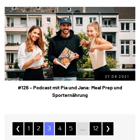
27.08.2021
#126 – Podcast mit Pia und Jana: Meal Prep und
Sporternährung
❮
1
2
3
4
5
…
12
❯